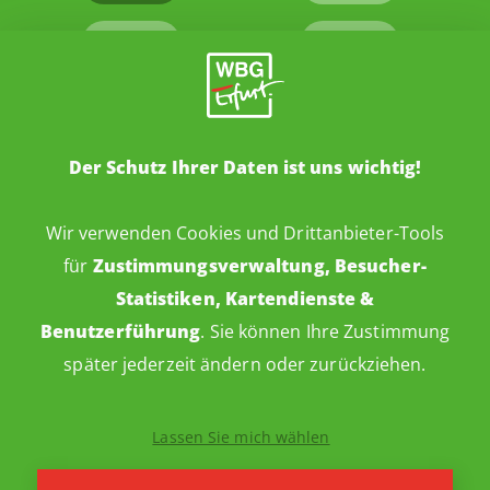
Der Schutz Ihrer Daten ist uns wichtig!
Wir verwenden Cookies und Drittanbieter-Tools
für
Zustimmungsverwaltung, Besucher-
Statistiken, Kartendienste &
Benutzerführung
. Sie können Ihre Zustimmung
später jederzeit ändern oder zurückziehen.
Impressum
Datenschutz
Barrierefreiheitserklärung
Cookie-Einstellungen
Lassen Sie mich wählen
Webdesign: ideenwert