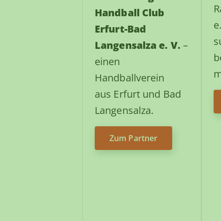
R
Handball Club
e
Erfurt-Bad
s
Langensalza e. V.
–
b
einen
m
Handballverein
aus Erfurt und Bad
Langensalza.
Zum Partner