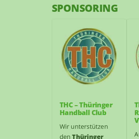
SPONSORING
THC – Thüringer
T
Handball Club
R
V
Wir unterstützen
A
den
Thüringer