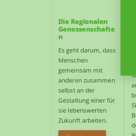
Die Regionalen
G
Genossenschafte
Ü
n
k
Es geht darum, dass
G
Menschen
e
gemeinsam mit
G
anderen zusammen
a
selbst an der
b
Gestaltung einer für
S
sie lebenswerten
B
Zukunft arbeiten.
d
W