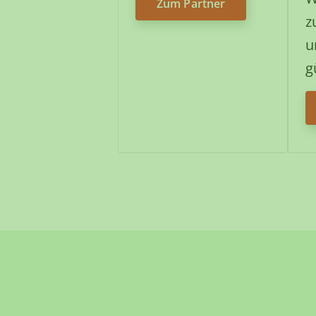
Zum Partner
z
u
g