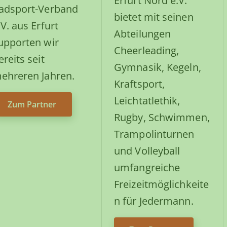
Erfurt Nord e.V.
adsport-Verband
bietet mit seinen
.V. aus Erfurt
Abteilungen
upporten wir
Cheerleading,
ereits seit
Gymnasik, Kegeln,
ehreren Jahren.
Kraftsport,
Leichtatlethik,
Zum Partner
Rugby, Schwimmen,
Trampolinturnen
und Volleyball
umfangreiche
Freizeitmöglichkeite
n für Jedermann.