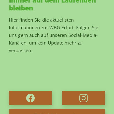
Immer auf dem Laufenden
bleiben
Hier finden Sie die aktuellsten
Informationen zur WBG Erfurt. Folgen Sie
uns gern auch auf unseren Social-Media-
Kanälen, um kein Update mehr zu
03. Aug 2026
verpassen.
28. Jul 2026
Das neue echo ist da –
31. Jul 2026
Gemeinsam
jetzt digital lesen!
WBG-Wohnheld
informieren,
gesucht!
austauschen und
genießen ...