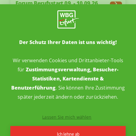
Forum Berufsstart 09. - 10.09.26
12. Sep 2026
10:00 Uhr
28. Zooparklauf
Der Schutz Ihrer Daten ist uns wichtig!
Wir verwenden Cookies und Drittanbieter-Tools
für
Zustimmungsverwaltung, Besucher-
Statistiken, Kartendienste &
Benutzerführung
. Sie können Ihre Zustimmung
später jederzeit ändern oder zurückziehen.
UNSER IMAGEVIDEO
Lassen Sie mich wählen
Ich lehne ab