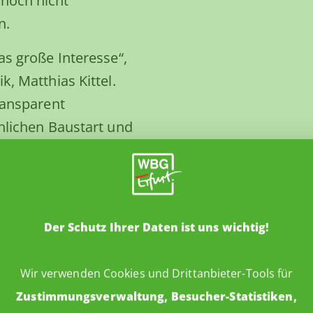
noch nicht
n.
as große Interesse“,
, Matthias Kittel.
ransparent
hlichen Baustart und
rden noch einige
onkrete
wir unsere Mitglieder
tverständlich
Der Schutz Ihrer Daten ist uns wichtig!
Wir verwenden Cookies und Drittanbieter-Tools für
anstaltung richtete
Zustimmungsverwaltung, Besucher-Statistiken,
teil insgesamt. Unser