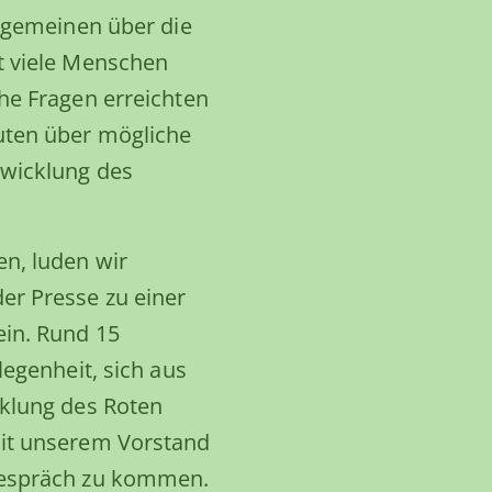
llgemeinen über die
t viele Menschen
he Fragen erreichten
uten über mögliche
twicklung des
n, luden wir
er Presse zu einer
ein. Rund 15
legenheit, sich aus
cklung des Roten
mit unserem Vorstand
Gespräch zu kommen.