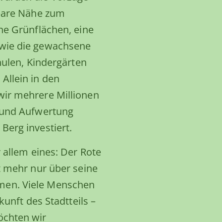
lbare Nähe zum
he Grünflächen, eine
wie die gewachsene
hulen, Kindergärten
llein in den
ir mehrere Millionen
 und Aufwertung
Berg investiert.
 allem eines: Der Rote
t mehr nur über seine
en. Viele Menschen
kunft des Stadtteils –
öchten wir