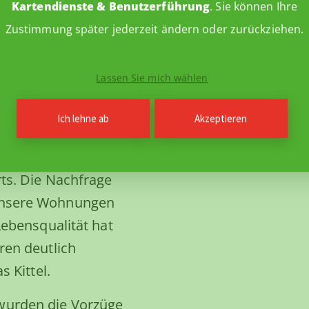
Kartendienste & Benutzerführung
. Sie können Ihre
ittel zeichnete
Zustimmung später jederzeit ändern oder zurückziehen.
m die Entwicklung
 den
r Wende bis hin zu
Lassen Sie mich wählen
ionen der
Ich lehne ab
Akzeptieren
ner der am schnellsten
ts. Die Nachfrage
unsere Wohnungen
Lebensqualität hat
ren deutlich
s Kittel.
wurden die Vorzüge