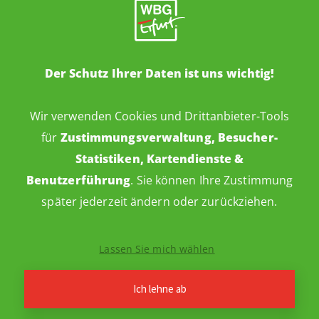
Der Schutz Ihrer Daten ist uns wichtig!
Wir verwenden Cookies und Drittanbieter-Tools
für
Zustimmungsverwaltung, Besucher-
Statistiken, Kartendienste &
Benutzerführung
. Sie können Ihre Zustimmung
später jederzeit ändern oder zurückziehen.
Impressum
Datenschutz
Barrierefreiheitserklärung
Lassen Sie mich wählen
Cookie-Einstellungen
Webdesign: ideenwert
© 2026 WBG Erfurt
·
Ich lehne ab