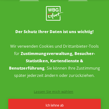
Der Schutz Ihrer Daten ist uns wichtig!
Wir verwenden Cookies und Drittanbieter-Tools
für
Zustimmungsverwaltung, Besucher-
Statistiken, Kartendienste &
Benutzerführung
. Sie können Ihre Zustimmung
später jederzeit ändern oder zurückziehen.
Impressum
Datenschutz
Barrierefreiheitserklärung
Lassen Sie mich wählen
Cookie-Einstellungen
Webdesign: ideenwert
© 2026 WBG Erfurt
·
Ich lehne ab