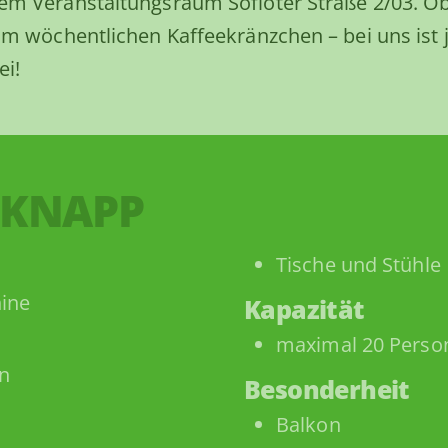
em Veranstaltungsraum Sofioter Straße 2/03. Ob
um wöchentlichen Kaffeekränzchen – bei uns ist
ei!
 KNAPP
Tische und Stühle
ine
Kapazität
maximal 20 Perso
n
Besonderheit
Balkon
k