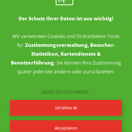
Der Schutz Ihrer Daten ist uns wichtig!
Wir verwenden Cookies und Drittanbieter-Tools
für
Zustimmungsverwaltung, Besucher-
Statistiken, Kartendienste &
Benutzerführung
. Sie können Ihre Zustimmung
später jederzeit ändern oder zurückziehen.
Impressum
Datenschutz
Barrierefreiheitserklärung
Lassen Sie mich wählen
Cookie-Einstellungen
Webdesign: ideenwert
© 2026 WBG Erfurt
·
Ich lehne ab
Akzeptieren