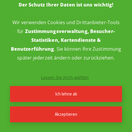
Der Schutz Ihrer Daten ist uns wichtig!
Wir verwenden Cookies und Drittanbieter-Tools
für
Zustimmungsverwaltung, Besucher-
Statistiken, Kartendienste &
Benutzerführung
. Sie können Ihre Zustimmung
später jederzeit ändern oder zurückziehen.
Impressum
Datenschutz
Barrierefreiheitserklärung
Lassen Sie mich wählen
Cookie-Einstellungen
Webdesign: ideenwert
© 2026 WBG Erfurt
·
Ich lehne ab
Akzeptieren